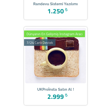
Randevu Sistemi Yazılımı
1.250
₺
Dünyanın En Gelişmiş İnstagram Aracı
7/24 Canlı Destek
UKProİnsta Satın Al !
2.999
₺