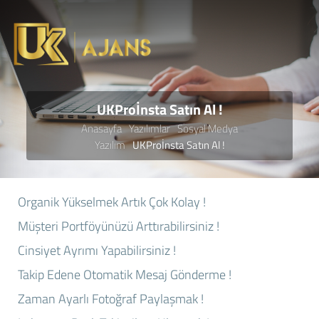
UKProİnsta Satın Al !
Anasayfa
Yazılımlar
Sosyal Medya
Yazılım
UKProİnsta Satın Al !
Organik Yükselmek Artık Çok Kolay !
Müşteri Portföyünüzü Arttırabilirsiniz !
Cinsiyet Ayrımı Yapabilirsiniz !
Takip Edene Otomatik Mesaj Gönderme !
Zaman Ayarlı Fotoğraf Paylaşmak !