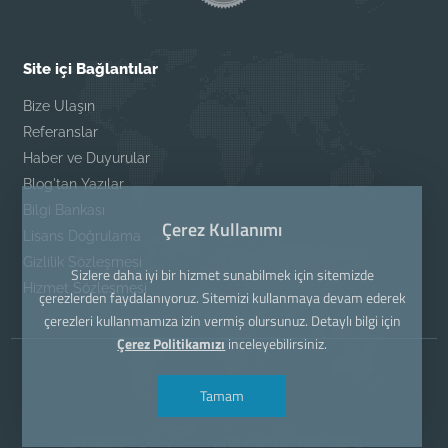
Site içi Bağlantılar
Bize Ulaşın
Referanslar
Haber ve Duyurular
Blog'tan Yazılar
Bilgi Bankası
Çerez Kullanımı
Lisans Doğrulama
Gizlilik Sözleşmesi
Sizlere daha iyi bir hizmet sunabilmek için sitemizde
Hizmet Sözleşmesi
çerezlerden faydalanıyoruz. Sitemizi kullanmaya devam ederek
çerezleri kullanmamıza izin vermiş olursunuz. Detaylı bilgi için
Çerez Politikamızı
inceleyebilirsiniz.
Tamam