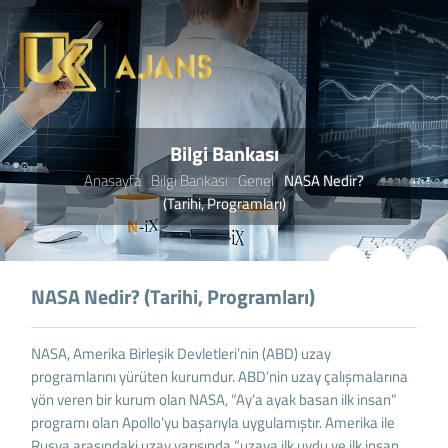
Bilgi Bankası
Anasayfa
Bilgi Bankası
Genel
NASA Nedir?
(Tarihi, Programları)
NASA Nedir? (Tarihi, Programları)
NASA, Amerika Birleşik Devletleri’nin (ABD) uzay
programlarını yürüten kurumdur. ABD’nin uzay çalışmalarına
yön veren bir kurum olan NASA, “Ay’a ayak basan ilk insan”
programı olan Apollo’yu başarıyla uygulamıştır. Amerika ile
Rusya arasındaki uzay yarışında “uzaya ilk uydu ve ilk insan