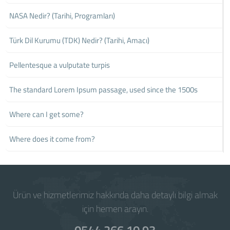
NASA Nedir? (Tarihi, Programları)
Türk Dil Kurumu (TDK) Nedir? (Tarihi, Amacı)
Pellentesque a vulputate turpis
The standard Lorem Ipsum passage, used since the 1500s
Where can I get some?
Where does it come from?
Ürün ve hizmetlerimiz hakkında daha detaylı bilgi almak
için hemen arayın.
0544 266 10 93