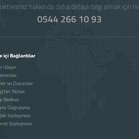
etlerimiz hakkında daha detaylı bilgi almak için 
0544 266 10 93
e içi Bağlantılar
e Ulaşın
eranslar
ber ve Duyurular
g'tan Yazılar
gi Bankası
sans Doğrulama
lilik Sözleşmesi
zmet Sözleşmesi