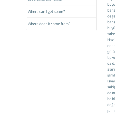
büyük
barış
Where can I get some?
değe
barı
Where does it come from?
büyü
şahıs
Hazi
eden 
görül
tıp v
dalda
alan
isim
İsve
sahip
dalı
belir
değe
para 