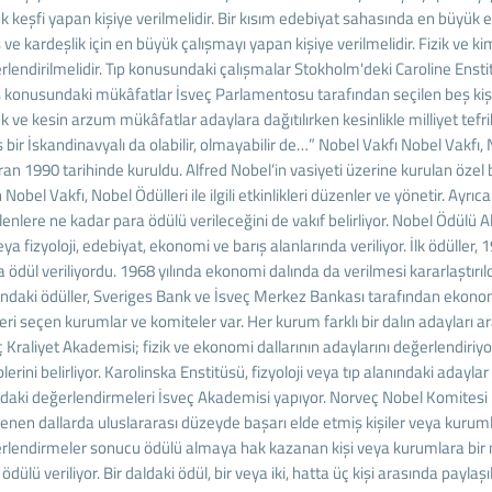
 keşfi yapan kişiye verilmelidir. Bir kısım edebiyat sahasında en büyük ese
 ve kardeşlik için en büyük çalışmayı yapan kişiye verilmelidir. Fizik ve 
rlendirilmelidir. Tıp konusundaki çalışmalar Stokholm'deki Caroline Ensti
ş konusundaki mükâfatlar İsveç Parlamentosu tarafından seçilen beş kişili
k ve kesin arzum mükâfatlar adaylara dağıtılırken kesinlikle milliyet tef
 bir İskandinavyalı da olabilir, olmayabilir de…” Nobel Vakfı Nobel Vakfı, 
ran 1990 tarihinde kuruldu. Alfred Nobel’in vasiyeti üzerine kurulan özel 
Nobel Vakfı, Nobel Ödülleri ile ilgili etkinlikleri düzenler ve yönetir. Ay
enlere ne kadar para ödülü verileceğini de vakıf belirliyor. Nobel Ödülü Al
eya fizyoloji, edebiyat, ekonomi ve barış alanlarında veriliyor. İlk ödüller,
 ödül veriliyordu. 1968 yılında ekonomi dalında da verilmesi kararlaştırıl
ındaki ödüller, Sveriges Bank ve İsveç Merkez Bankası tarafından ekonomiye
leri seçen kurumlar ve komiteler var. Her kurum farklı bir dalın adayları
ç Kraliyet Akademisi; fizik ve ekonomi dallarının adaylarını değerlendiriy
lerini belirliyor. Karolinska Enstitüsü, fizyoloji veya tıp alanındaki adayla
ndaki değerlendirmeleri İsveç Akademisi yapıyor. Norveç Nobel Komitesi is
lenen dallarda uluslararası düzeyde başarı elde etmiş kişiler veya kurumlar
rlendirmeler sonucu ödülü almaya hak kazanan kişi veya kurumlara bir ma
ödülü veriliyor. Bir daldaki ödül, bir veya iki, hatta üç kişi arasında paylaşı