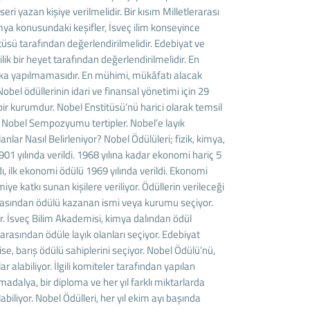
ri yazan kişiye verilmelidir. Bir kısım Milletlerarası
kimya konusundaki keşifler, İsveç ilim konseyince
tüsü tarafından değerlendirilmelidir. Edebiyat ve
k bir heyet tarafından değerlendirilmelidir. En
rika yapılmamasıdır. En mühimi, mükâfatı alacak
Nobel ödüllerinin idari ve finansal yönetimi için 29
bir kurumdur. Nobel Enstitüsü’nü harici olarak temsil
rıca Nobel Sempozyumu tertipler. Nobel’e layık
anlar Nasıl Belirleniyor? Nobel Ödülüleri; fizik, kimya,
 1901 yılında verildi. 1968 yılına kadar ekonomi hariç 5
dı, ilk ekonomi ödülü 1969 yılında verildi. Ekonomi
 katkı sunan kişilere veriliyor. Ödüllerin verileceği
 arasından ödülü kazanan ismi veya kurumu seçiyor.
or. İsveç Bilim Akademisi, kimya dalından ödül
r arasından ödüle layık olanları seçiyor. Edebiyat
e, barış ödülü sahiplerini seçiyor. Nobel Ödülü’nü,
 alabiliyor. İlgili komiteler tarafından yapılan
dalya, bir diploma ve her yıl farklı miktarlarda
labiliyor. Nobel Ödülleri, her yıl ekim ayı başında