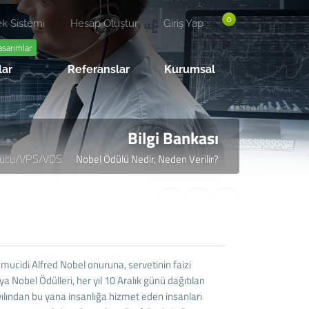
0
k Sistemi
Hesap Oluştur
Giriş Yap
asarımlar
lar
Referanslar
Kurumsal
Bilgi Bankası
ucu/VPS/VDS
Nobel Ödülü Nedir, Neden Verilir?
 mucidi Alfred Nobel onuruna, servetinin faizi
a Nobel Ödülleri, her yıl 10 Aralık günü dağıtılan
yılından bu yana insanlığa hizmet eden insanları