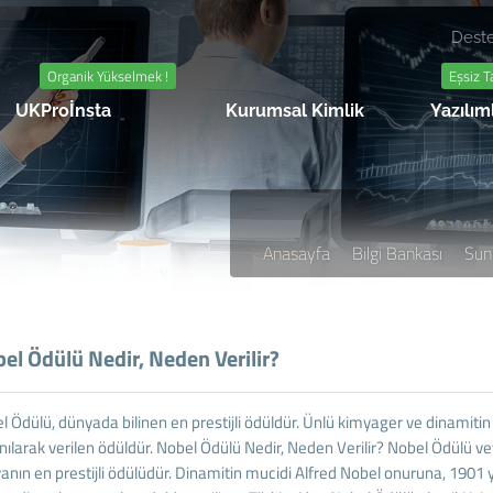
Deste
Organik Yükselmek !
Eşsiz T
UKProİnsta
Kurumsal Kimlik
Yazılım
Anasayfa
Bilgi Bankası
Sun
el Ödülü Nedir, Neden Verilir?
l Ödülü, dünyada bilinen en prestijli ödüldür. Ünlü kimyager ve dinamitin
nılarak verilen ödüldür. Nobel Ödülü Nedir, Neden Verilir? Nobel Ödülü vey
anın en prestijli ödülüdür. Dinamitin mucidi Alfred Nobel onuruna, 1901 