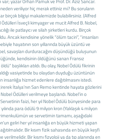
im var; yazar Orhan Pamuk ve Prof. Dr. Aziz Sancar.
, neden veriliyor hiç merak ettiniz mi? Bu soruların
dar birçok bilgiyi makalemizde bulabilirsiniz. (Alfred
l Ödülleri İsveçli kimyager ve mucit Alfred B. Nobel,
ığı ile patlayıcı ve silah şirketleri kurdu. Birçok
ldu. Ancak kendisine yönelik “ölüm taciri”, “insanları
bebiyle hayatının son yıllarında büyük üzüntü ve
 Nobel, savaşları durduracağını düşündüğü buluşunun
öldüğünde, kendisinin öldüğünü sanan Fransız
dü” başlıkları atıldı. Bu olay, Nobel Ödülü fikrinin
aldığı vasiyetinde bu olaydan duyduğu üzüntünün
inin insanlığa hizmet edenlere dağıtılmasını istedi.
çirerek İtalya’nın San Remo kentinde hayata gözlerini
 Nobel Ödülleri verilmeye başlandı. Nobel’in o
Servetinin faizi, her yıl Nobel Ödülü bünyesinde para
17 yılında para ödülü 9 milyon kron (Yaklaşık 4 milyon
 gayrimenkulümün ve servetimin tamamı, aşağıdaki
on'un geliri her yıl insanlığa en büyük hizmeti yapan
ağıtılmalıdır. Bir kısım fizik sahasında en büyük keşfi
verilmelidir. Bir kısmı fizyoloji ya da tıp alanında en