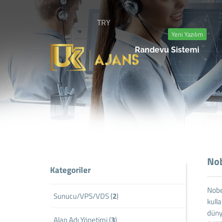
TRY
Yeni Yazılım
Randevu Sistemi
Nob
Kategoriler
Nobe
Sunucu/VPS/VDS (
2
)
kulla
düny
Alan Adı Yönetimi (
3
)