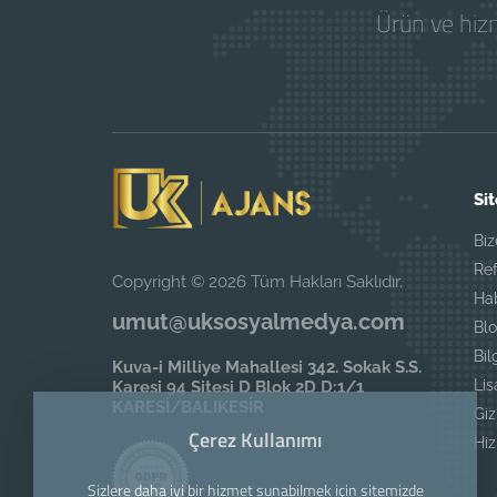
Ürün ve hizm
Sit
Biz
Ref
Copyright © 2026 Tüm Hakları Saklıdır.
Ha
umut@uksosyalmedya.com
Blo
Bil
Kuva-i Milliye Mahallesi 342. Sokak S.S.
Li
Karesi 94 Sitesi D Blok 2D D:1/1
KARESİ/BALIKESİR
Giz
Çerez Kullanımı
Hi
Sizlere daha iyi bir hizmet sunabilmek için sitemizde