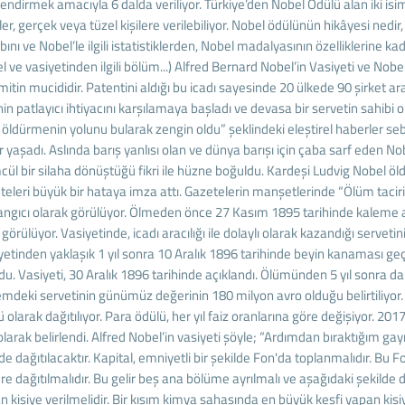
lendirmek amacıyla 6 dalda veriliyor. Türkiye’den Nobel Ödülü alan iki is
er, gerçek veya tüzel kişilere verilebiliyor. Nobel ödülünün hikâyesi nedir
ını ve Nobel’le ilgili istatistiklerden, Nobel madalyasının özelliklerine ka
 ve vasiyetinden ilgili bölüm...) Alfred Bernard Nobel’in Vasiyeti ve Nobe
itin mucididir. Patentini aldığı bu icadı sayesinde 20 ülkede 90 şirket aracıl
in patlayıcı ihtiyacını karşılamaya başladı ve devasa bir servetin sahibi o
a öldürmenin yolunu bularak zengin oldu” şeklindeki eleştirel haberler se
ar yaşadı. Aslında barış yanlısı olan ve dünya barışı için çaba sarf eden
cül bir silaha dönüştüğü fikri ile hüzne boğuldu. Kardeşi Ludvig Nobel 
eleri büyük bir hataya imza attı. Gazetelerin manşetlerinde “Ölüm taciri öl
angıcı olarak görülüyor. Ölmeden önce 27 Kasım 1895 tarihinde kaleme 
i görülüyor. Vasiyetinde, icadı aracılığı ile dolaylı olarak kazandığı servet
yetinden yaklaşık 1 yıl sonra 10 Aralık 1896 tarihinde beyin kanaması ge
u. Vasiyeti, 30 Aralık 1896 tarihinde açıklandı. Ölümünden 5 yıl sonra da
mdeki servetinin günümüz değerinin 180 milyon avro olduğu belirtiliyor. 
 olarak dağıtılıyor. Para ödülü, her yıl faiz oranlarına göre değişiyor. 20
) olarak belirlendi. Alfred Nobel’in vasiyeti şöyle; “Ardımdan bıraktığım
de dağıtılacaktır. Kapital, emniyetli bir şekilde Fon'da toplanmalıdır. Bu F
ere dağıtılmalıdır. Bu gelir beş ana bölüme ayrılmalı ve aşağıdaki şekilde d
 kişiye verilmelidir. Bir kısım kimya sahasında en büyük keşfi yapan kişiye 