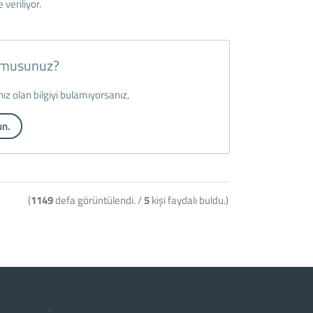
veriliyor.
r musunuz?
ınız olan bilgiyi bulamıyorsanız,
un.
(
1149
defa görüntülendi. /
5
kişi faydalı buldu.)