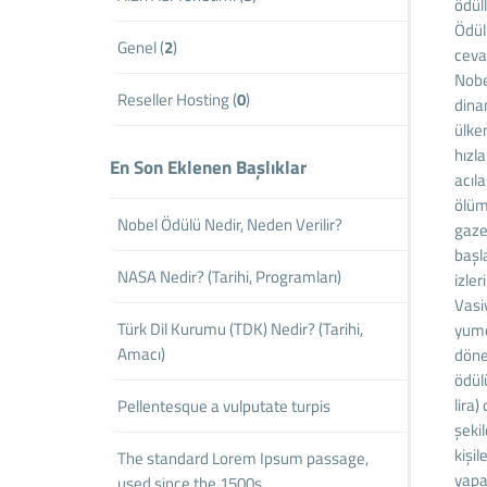
ödül
Ödüll
Genel (
2
)
cevab
Nobel
Reseller Hosting (
0
)
dinam
ülken
hızl
En Son Eklenen Başlıklar
acıl
ölüm
Nobel Ödülü Nedir, Neden Verilir?
gazet
başl
NASA Nedir? (Tarihi, Programları)
izler
Vasi
Türk Dil Kurumu (TDK) Nedir? (Tarihi,
yumd
Amacı)
döne
ödülü
lira
Pellentesque a vulputate turpis
şekil
kişil
The standard Lorem Ipsum passage,
yapan
used since the 1500s